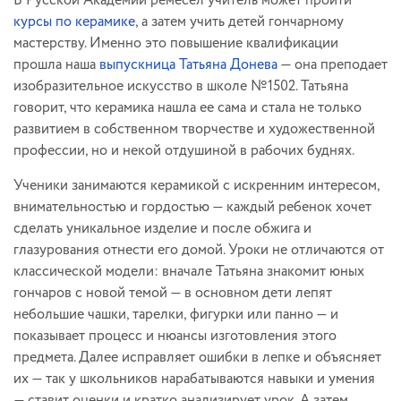
В Русской Академии ремесел учитель может пройти
курсы по керамике
, а затем учить детей гончарному
мастерству. Именно это повышение квалификации
прошла наша
выпускница Татьяна Донева
— она преподает
изобразительное искусство в школе №1502. Татьяна
говорит, что керамика нашла ее сама и стала не только
развитием в собственном творчестве и художественной
профессии, но и некой отдушиной в рабочих буднях.
Ученики занимаются керамикой с искренним интересом,
внимательностью и гордостью — каждый ребенок хочет
сделать уникальное изделие и после обжига и
глазурования отнести его домой. Уроки не отличаются от
классической модели: вначале Татьяна знакомит юных
гончаров с новой темой — в основном дети лепят
небольшие чашки, тарелки, фигурки или панно — и
показывает процесс и нюансы изготовления этого
предмета. Далее исправляет ошибки в лепке и объясняет
их — так у школьников нарабатываются навыки и умения
— ставит оценки и кратко анализирует урок. А затем