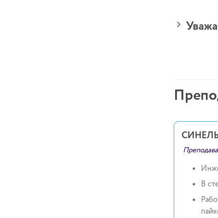
Уважа
Препо
СИНЕЛ
Преподава
Инже
В ст
Рабо
пайк