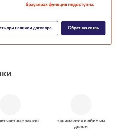
браузерах функция недоступна.
ть при наличии договора
Обратная связь
ики
ют частные заказы
занимаются любимым
делом