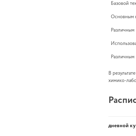
Базовой те
Основным н
Различным 
Использова
Различным 
В результат
химико-лабо
Распис
дневной к