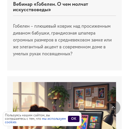
Вебинар «Гобелен. О чем молчат
искусствоведы»
Гобелен – плюшевый коврик над просиженным
диваном бабушки, грандиозная шпалера
огромных размеров в средневековом замке или
же элегантный акцент в современном доме в
умелых руках посвященных?
Пользуясь нашим сайтом, вы
соглашаетесь с тем, что
мы используем
OK
cookies