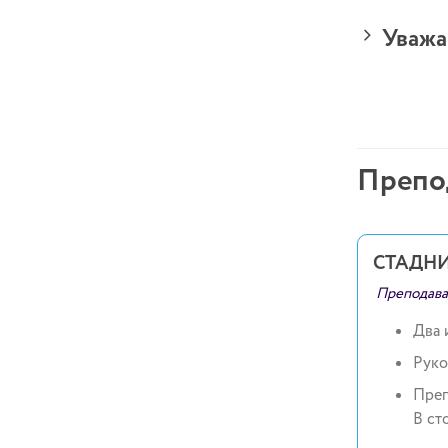
Уважа
Препо
СТАДН
Преподава
Два 
Руко
Преп
В ст