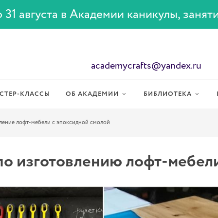
 31 августа в Академии каникулы, занят
academycrafts@yandex.ru
СТЕР-КЛАССЫ
ОБ АКАДЕМИИ
БИБЛИОТЕКА
ление лофт-мебели с эпоксидной смолой
по изготовлению лофт-мебел