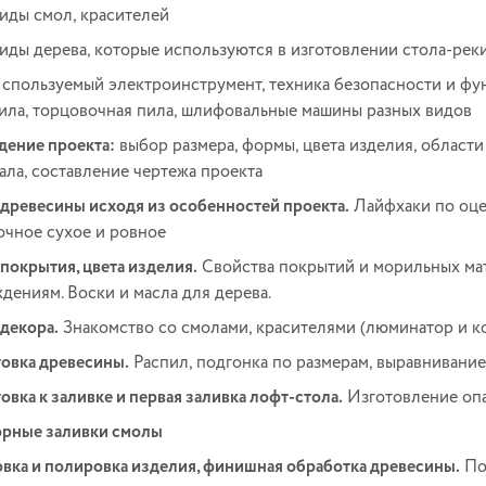
иды смол, красителей
иды дерева, которые используются в изготовлении стола-рек
спользуемый электроинструмент, техника безопасности и фун
ила, торцовочная пила, шлифовальные машины разных видов
ение проекта:
выбор размера, формы, цвета изделия, области
ала, составление чертежа проекта
древесины исходя из особенностей проекта.
Лайфхаки по оцен
очное сухое и ровное
покрытия, цвета изделия.
Свойства покрытий и морильных ма
дениям. Воски и масла для дерева.
декора.
Знакомство со смолами, красителями (люминатор и ко
овка древесины.
Распил, подгонка по размерам, выравнивани
овка к заливке и первая заливка лофт-стола.
Изготовление опа
орные заливки смолы
ка и полировка изделия, финишная обработка древесины.
По