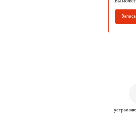
Вы может
Записа
устраиваю