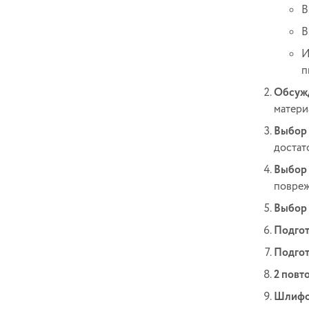
В
В
И
п
Обсужд
матери
Выбор 
достат
Выбор 
повреж
Выбор 
Подгот
Подгот
2 повт
Шлифов