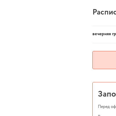
Распис
вечерняя г
Запо
Перед оф