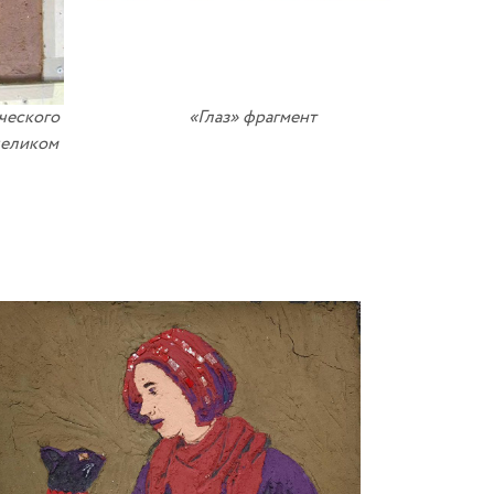
ческого
«Глаз» фрагмент
целиком