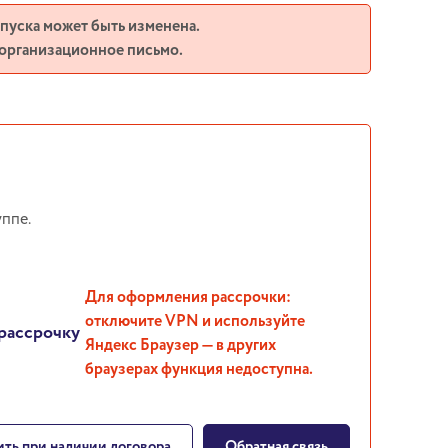
апуска может быть изменена.
 организационное письмо.
ппе.
Для оформления рассрочки:
отключите VPN и используйте
рассрочку
Яндекс Браузер — в других
браузерах функция недоступна.
ть при наличии договора
Обратная связь