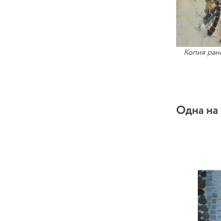
Копия ран
Одна на