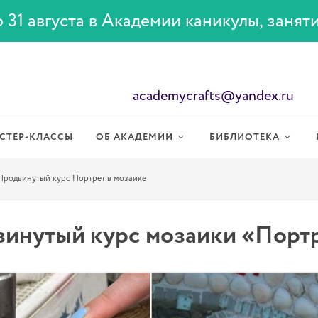
 31 августа в Академии каникулы, занят
academycrafts@yandex.ru
СТЕР-КЛАССЫ
ОБ АКАДЕМИИ
БИБЛИОТЕКА
Продвинутый курс Портрет в мозаике
инутый курс мозаики «Портр