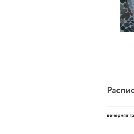
Распис
вечерняя г