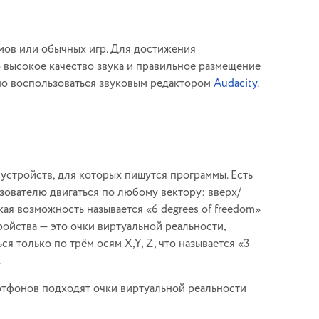
ьмов или обычных игр. Для достижения
 высокое качество звука и правильное размещение
но воспользоваться звуковым редактором
Audacity
.
устройств, для которых пишутся программы. Есть
зователю двигаться по любому вектору: вверх/
акая возможность называется «6 degrees of freedom»
ройства — это очки виртуальной реальности,
я только по трём осям X,Y, Z, что называется «3
.
ртфонов подходят очки виртуальной реальности