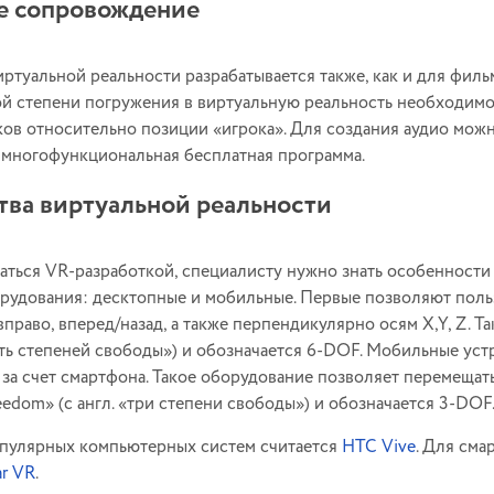
е сопровождение
иртуальной реальности разрабатывается также, как и для фил
й степени погружения в виртуальную реальность необходимо
ков относительно позиции «игрока». Для создания аудио мож
 многофункциональная бесплатная программа.
тва виртуальной реальности
аться VR-разработкой, специалисту нужно знать особенности 
орудования: десктопные и мобильные. Первые позволяют поль
вправо, вперед/назад, а также перпендикулярно осям X,Y, Z. Т
есть степеней свободы») и обозначается 6-DOF. Мобильные уст
за счет смартфона. Такое оборудование позволяет перемещатьс
reedom» (с англ. «три степени свободы») и обозначается 3-DOF
пулярных компьютерных систем считается
HTC Vive
. Для сма
r VR
.