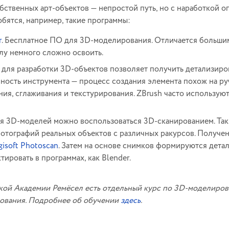
бственных арт-объектов — непростой путь, но с наработкой о
обятся, например, такие программы:
r
. Бесплатное ПО для 3D-моделирования. Отличается больши
лу немного сложно освоить.
для разработки 3D-объектов позволяет получить детализиро
ность инструмента — процесс создания элемента похож на ру
ния, сглаживания и текстурирования. ZBrush часто использу
я 3D-моделей можно воспользоваться 3D-сканированием. Та
отографий реальных объектов с различных ракурсов. Получе
gisoft Photoscan
. Затем на основе снимков формируются дета
ировать в программах, как Blender.
кой Академии Ремёсел есть отдельный курс по 3D-моделирова
ования. Подробнее об обучении
здесь
.