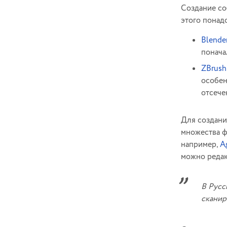
Создание со
этого понад
Blende
понача
ZBrush
особен
отсече
Для создани
множества ф
например,
A
можно редакт
В Русс
сканир