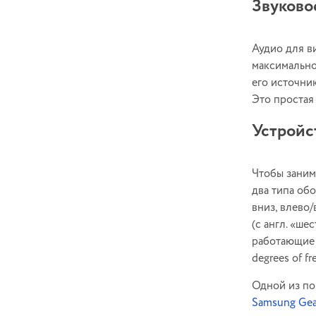
Звуково
Аудио для в
максимально
его источни
Это простая
Устройс
Чтобы заним
два типа об
вниз, влево/
(с англ. «ш
работающие 
degrees of f
Одной из по
Samsung Gea