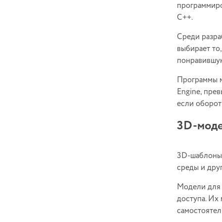
программиро
C++.
Среди разра
выбирает то
понравившу
Программы м
Engine, пре
если оборот 
3D-мод
3D-шаблоны 
среды и дру
Модели для 
доступа. Их
самостоятел