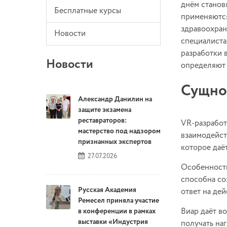
днём станов
Бесплатные курсы
применяются
здравоохран
Новости
специалиста
разработки 
Новости
определяют 
Сущно
Александр Данилин на
защите экзамена
реставраторов:
VR-разработ
мастерство под надзором
взаимодейст
признанных экспертов
которое даё
27.07.2026
Особенность
способна со
Русская Академия
ответ на дей
Ремесел приняла участие
Виар даёт в
в конференции в рамках
выставки «Индустрия
получать на