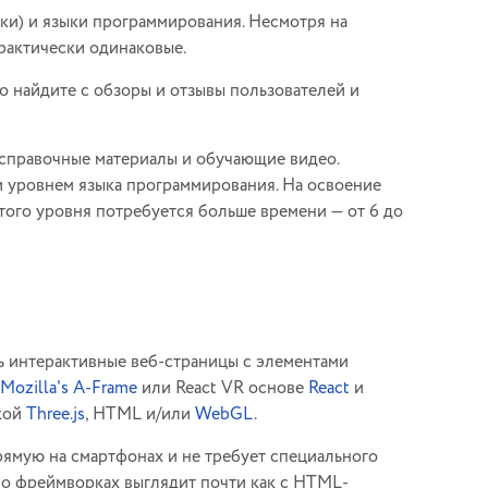
ки) и языки программирования. Несмотря на
рактически одинаковые.
о найдите с обзоры и отзывы пользователей и
 справочные материалы и обучающие видео.
м уровнем языка программирования. На освоение
того уровня потребуется больше времени — от 6 до
ь интерактивные веб-страницы с элементами
Mozilla's A-Frame
или React VR основе
React
и
екой
Three.js
, HTML и/или
WebGL
.
рямую на смартфонах и не требует специального
 во фреймворках выглядит почти как с HTML-