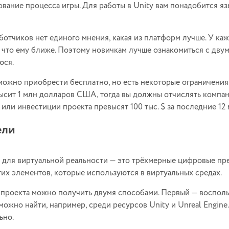
вание процесса игры. Для работы в Unity вам понадобится яз
ботчиков нет единого мнения, какая из платформ лучше. У ка
, что ему ближе. Поэтому новичкам лучше ознакомиться с дву
юся.
ожно приобрести бесплатно, но есть некоторые ограничения. 
высит 1 млн долларов США, тогда вы должны отчислять компан
или инвестиции проекта превысят 100 тыс. $ за последние 12 
ели
для виртуальной реальности — это трёхмерные цифровые пр
гих элементов, которые используются в виртуальных средах.
проекта можно получить двумя способами. Первый — восполь
 можно найти, например, среди ресурсов Unity и Unreal Engin
ьно.