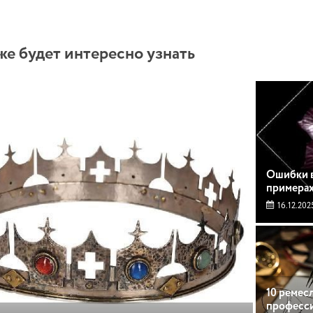
же будет интересно узнать
Ошибки в
примера
16.12.202
10 ремес
професси