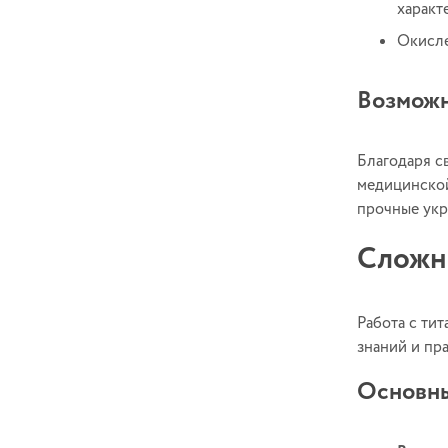
характ
Окисле
Возможн
Благодаря с
медицинской
прочные укр
Сложно
Работа с ти
знаний и пр
Основны