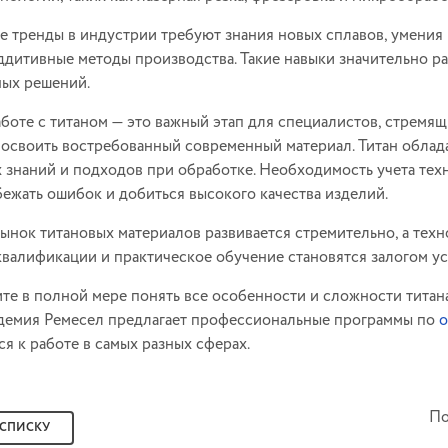
 тренды в индустрии требуют знания новых сплавов, умения 
ддитивные методы производства. Такие навыки значительно 
ых решений.
боте с титаном — это важный этап для специалистов, стремя
 освоить востребованный современный материал. Титан обла
 знаний и подходов при обработке. Необходимость учета те
бежать ошибок и добиться высокого качества изделий.
ынок титановых материалов развивается стремительно, а тех
валификации и практическое обучение становятся залогом ус
ите в полной мере понять все особенности и сложности титана
демия Ремесел предлагает профессиональные программы по
о
я к работе в самых разных сферах.
По
 СПИСКУ