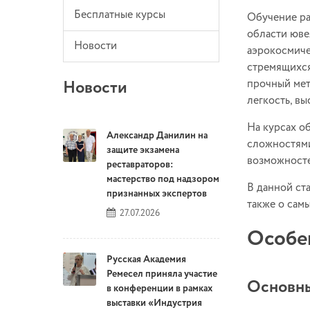
Бесплатные курсы
Обучение ра
области юве
Новости
аэрокосмиче
стремящихся
Новости
прочный мет
легкость, в
На курсах о
Александр Данилин на
сложностями
защите экзамена
возможносте
реставраторов:
мастерство под надзором
В данной ст
признанных экспертов
также о сам
27.07.2026
Особе
Русская Академия
Ремесел приняла участие
Основны
в конференции в рамках
выставки «Индустрия