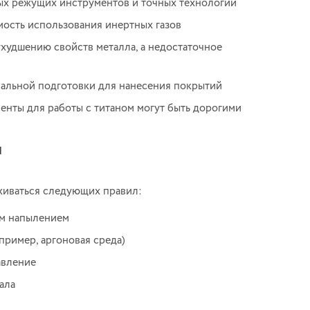
ых режущих инструментов и точных технологий
мость использования инертных газов
худшению свойств металла, а недостаточное
альной подготовки для нанесения покрытий
нты для работы с титаном могут быть дорогими
м
живаться следующих правил:
ым напылением
пример, аргоновая среда)
авление
ала