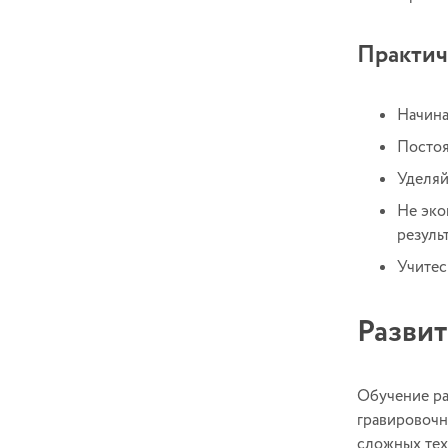
Практич
Начина
Постоя
Уделяй
Не эко
резуль
Учитес
Развит
Обучение ра
гравировочн
сложных тех