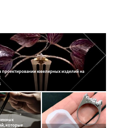
 проектировании ювелирных изделий на
х
5
ленных
й, которые