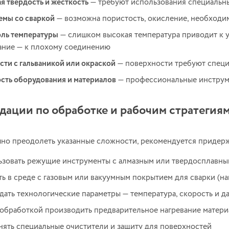
я твердость и жесткость
— требуют использования специальн
мы со сваркой
— возможна пористость, окисление, необходи
ль температуры
— слишком высокая температура приводит к у
ание — к плохому соединению
сти с гальваникой или окраской
— поверхности требуют специ
сть оборудования и материалов
— профессиональные инструме
дации по обработке и рабочим стратегия
но преодолеть указанные сложности, рекомендуется придер
зовать режущие инструменты с алмазным или твердосплавн
ть в среде с газовым или вакуумным покрытием для сварки (на
ать технологические параметры — температура, скорость и д
обработкой производить предварительное нагревание матери
ять специальные очистители и защиту для поверхностей