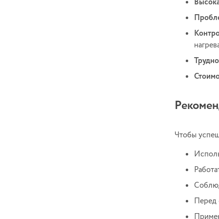
Высока
Пробле
Контро
нагрев
Трудно
Стоимо
Рекомен
Чтобы успеш
Исполь
Работа
Соблюд
Перед 
Примен