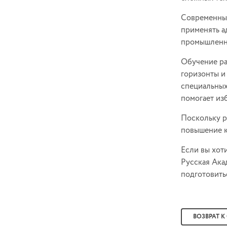
Современные
применять а
промышленн
Обучение ра
горизонты и
специальных
помогает из
Поскольку р
повышение к
Если вы хот
Русская Ака
подготовитьс
ВОЗВРАТ К