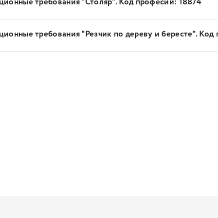
ионные требования "Столяр". Код професии: 18874
ионные требования "Резчик по дереву и бересте". Код 