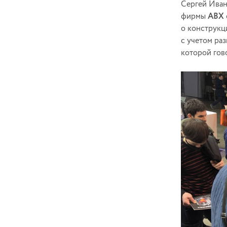
Сергей Иван
фирмы
АВХ
о конструкц
с учетом ра
которой гов