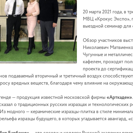
20 марта 2021 года, в 
МВЦ «Крокус Экспо», 
выездной семинар для 
Обзор участников выста
Николаевич Матвиенко
Чугунные и металличес
кафелем, проходят пол
проекта до сертификац
нов подаваемый вторичный и третичный воздух способствую
росу вредных веществ, благодаря чему влияние на окружающ
тенде — продукция известной московской фирмы
«Арткаден»
сказал о традиционных русских изразцах и технологических р
 Из модного — керамические изразцы-плитка в стиле минимали
рельефа изразцы будущего, в которых угадывается авангард, «