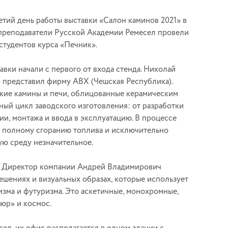
третий день работы выставки «Салон каминов 2021» в
преподаватели Русской Академии Ремесел провели
студентов курса «Печник».
вки начали с первого от входа стенда. Николай
 представил фирму ABX (Чешская Республика).
кие камины и печи, облицованные керамическим
ный цикл заводского изготовления: от разработки
ии, монтажа и ввода в эксплуатацию. В процессе
т полному сгоранию топлива и исключительно
ую среду незначительное.
. Директор компании Андрей Владимирович
ешениях и визуальных образах, которые использует
зма и футуризма. Это аскетичные, монохромные,
сюр» и космос.