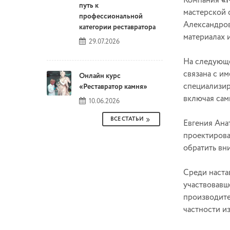
Компания
«
путь к
мастерской 
профессиональной
Александров
категории реставратора
материалах 
29.07.2026
На следующе
связана с и
Онлайн курс
специализир
«Реставратор камня»
включая сам
10.06.2026
ВСЕ СТАТЬИ
Евгения Ана
проектирова
обратить вн
Среди наста
участвовавш
производите
частности и