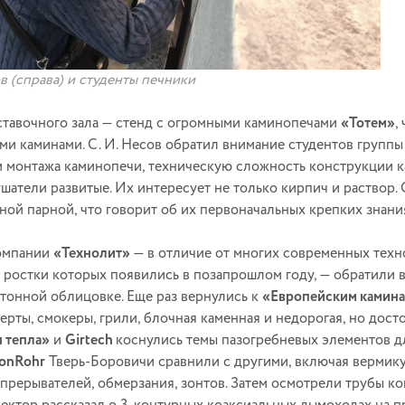
в (справа) и студенты печники
ставочного зала — стенд с огромными каминопечами
«Тотем»
,
ми каминами. С. И. Несов обратил внимание студентов группы
 монтажа каминопечи, техническую сложность конструкции ка
ушатели развитые. Их интересует не только кирпич и раствор.
ьной парной, что говорит об их первоначальных крепких знани
компании
«Технолит»
— в отличие от многих современных техн
 ростки которых появились в позапрошлом году, — обратили в
тонной облицовке. Еще раз вернулись к
«Европейским камин
серты, смокеры, грили, блочная каменная и недорогая, но дос
 тепла»
и
Girtech
коснулись темы пазогребневых элементов д
onRohr
Тверь-Боровичи сравнили с другими, включая вермику
 прерывателей, обмерзания, зонтов. Затем осмотрели трубы 