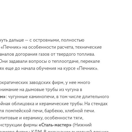
 чуть дальше — с островными, полностью
 «Печник» на особенности расчета, технические
налов догорания газов от твердого топлива.
 Они задавали вопросы о теплоотдаче, перекале
ях еще до начала обучения на курсе «Печник».
ократических заводских фирм, у нее много
нимание на дымовые трубы из чугуна в
ам»
: чугунные каминопечи, в том числе длительного
тойная облицовка и керамические трубы. На стендах
ля помпейской печи, барбекю, хлебной печи.
литовые и керамику, особенности тяги,
конструкции фирмы
«Сталь-мастер»
(Нижний