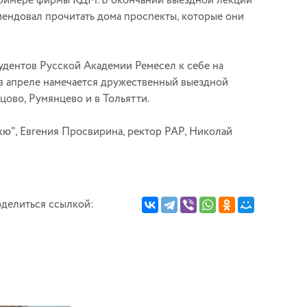
 примере фирмы КДМ. В окончании выездной лекции
ендовал прочитать дома проспекты, которые они
удентов Русской Академии Ремесел к себе на
 в апреле намечается дружественный выездной
ово, Румянцево и в Тольятти.
ю", Евгения Просвирина, ректор РАР, Николай
делиться ссылкой: