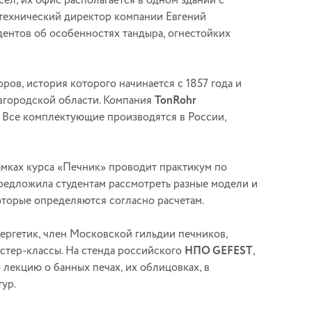
ел, их офис располагается в одном здании с
 технический директор компании Евгений
ентов об особенностях тандыра, огнестойких
ов, история которого начинается с 1857 года и
овгородской области. Компания
TonRohr
 Все комплектующие производятся в России,
амках курса «Печник» проводит практикум по
редложила студентам рассмотреть разные модели и
торые определяются согласно расчетам.
ергетик, член Московской гильдии печников,
стер-классы. На стенда российского
НПО GEFEST
,
лекцию о банных печах, их облицовках, в
тур.