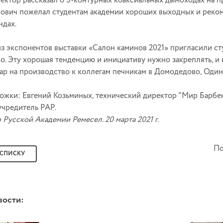
лектор рассказал о 3-контурных коаксиальных дымоходах на
ович пожелал студентам академии хороших выходных и реком
ндах.
з экспонентов выставки «Салон каминов 2021» пригласили ст
о. Эту хорошая тенденцию и инициативу нужно закреплять, и
ар на производство к коллегам печникам в Домодедово, Одинц
ожки: Евгений Козьминых, технический директор "Мир Барбек
учредитель РАР.
 Русской Академии Ремесел. 20 марта 2021 г.
По
 СПИСКУ
вости: