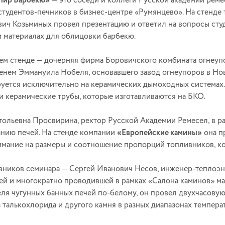
Мир Барбекю»
— это соседи и коллеги Русской академии ремес
студентов-печников в бизнес-центре «Румянцево». На стенде
ич Козьминых провел презентацию и ответил на вопросы студ
и материалах для облицовки барбекю.
м стенде — дочерняя фирма Боровичского комбината огнеупор
менем Эммануила Нобеля, основавшего завод огнеупоров в Н
уется исключительно на керамических дымоходных системах.
и керамические трубы, которые изготавливаются на БКО.
тольевна Просвирина, ректор Русской Академии Ремесел, в р
нию печей. На стенде компании
«Европейские
камины»
она п
имание на размеры и соотношение пропорций топливников, ко
вников семинара — Сергей Иванович Несов, инженер-теплоэн
ей и многократно проводившей в рамках «Салона каминов» ма
ля чугунных банных печей по-белому, он провел двухчасовую 
з талькохлорида и другого камня в разных диапазонах темпера