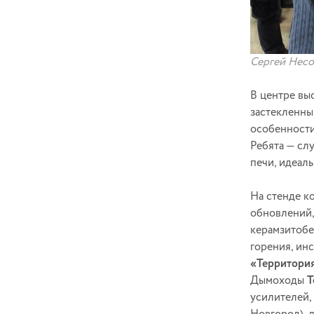
Сергей Несо
В центре вы
застекленны
особенности
Ребята — сл
печи, идеал
На стенде 
обновлений,
керамзитобе
горения, ин
«Территория
Дымоходы
T
усилителей,