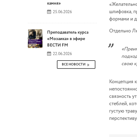
камня»
«Желательно
шлифовка, п
25.06.2026
формами и д
Отдельно Лю
Преподаватель курса
«Мозаика» в эфире
ВЕСТИ FM
«Преим
22.06.2026
подход
свою к
ВСЕ НОВОСТИ
Концепция к
непостоянно
связность у
стеблей, ко
густую трав
перспективу,