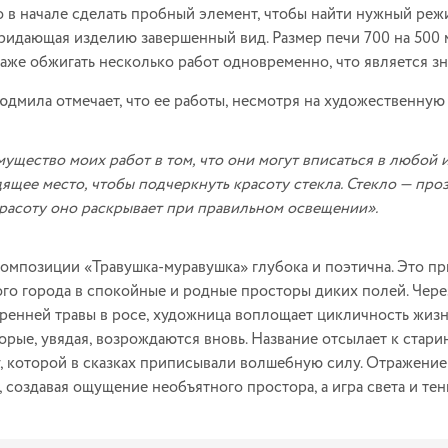
 в начале сделать пробный элемент, чтобы найти нужный реж
ридающая изделию завершенный вид. Размер печи 700 на 500 
аже обжигать несколько работ одновременно, что является з
дмила отмечает, что ее работы, несмотря на художественную 
ущество моих работ в том, что они могут вписаться в любой и
ящее место, чтобы подчеркнуть красоту стекла. Стекло — пр
расоту оно раскрывает при правильном освещении».
омпозиции «Травушка-муравушка» глубока и поэтична. Это пр
го города в спокойные и родные просторы диких полей. Чере
тренней травы в росе, художница воплощает цикличность жиз
торые, увядая, возрождаются вновь. Название отсылает к стар
у, которой в сказках приписывали волшебную силу. Отражение
 создавая ощущение необъятного простора, а игра света и тен