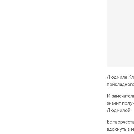
Людмила Кла
прикладного
И замечател
значит получ
Людмилой.
Ее творчест
вдохнуть в 