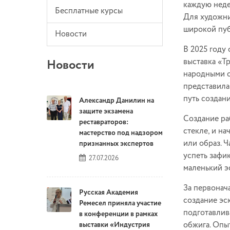
каждую неде
Бесплатные курсы
Для художни
широкой пуб
Новости
В 2025 году
выставка «Т
Новости
народными о
представила
путь создан
Александр Данилин на
защите экзамена
Создание р
реставраторов:
стекле, и н
мастерство под надзором
или образ. 
признанных экспертов
успеть зафи
27.07.2026
маленький э
За первонач
Русская Академия
создание эс
Ремесел приняла участие
подготавлива
в конференции в рамках
обжига. Опы
выставки «Индустрия