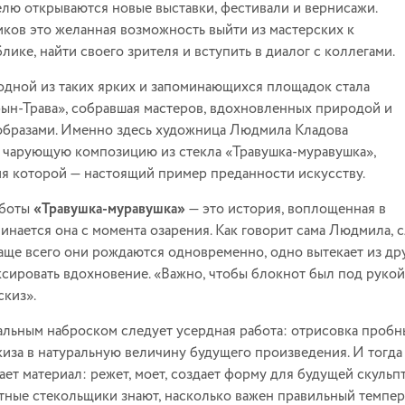
лю открываются новые выставки, фестивали и вернисажи.
ков это желанная возможность выйти из мастерских к
лике, найти своего зрителя и вступить в диалог с коллегами.
 одной из таких ярких и запоминающихся площадок стала
рын-Трава», собравшая мастеров, вдохновленных природой и
бразами. Именно здесь художница Людмила Кладова
 чарующую композицию из стекла «Травушка-муравушка»,
ия которой — настоящий пример преданности искусству.
аботы
«Травушка-муравушка»
— это история, воплощенная в
ачинается она с момента озарения. Как говорит сама Людмила,
Чаще всего они рождаются одновременно, одно вытекает из дру
ксировать вдохновение. «Важно, чтобы блокнот был под руко
скиз».
альным наброском следует усердная работа: отрисовка пробны
киза в натуральную величину будущего произведения. И тогда
ет материал: режет, моет, создает форму для будущей скульпт
тные стекольщики знают, насколько важен правильный темпе