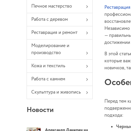
Печное мастерство
Реставрация
профессиона
Работа с деревом
восстановле
Независимо 
Реставрация и ремонт
— правильны
достижении 
Моделирование и
производство
В этой стат
которые важ
Кожа и текстиль
новичков, т
Работа с камнем
Особен
Скульптура и живопись
Перед тем к
Новости
подверженны
подхода:
Черные
Александр Данилин на