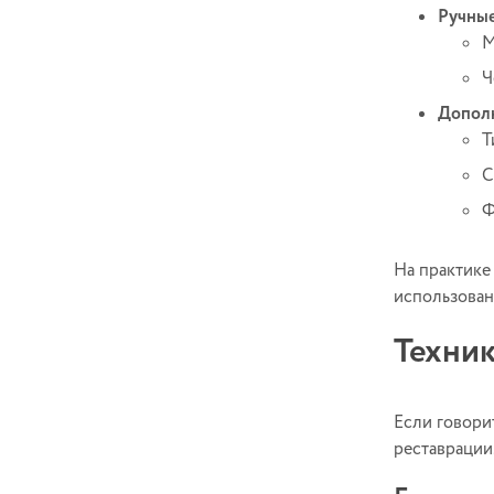
Ручные
М
Ч
Допол
Т
С
Ф
На практике
использован
Техник
Если говорит
реставрации