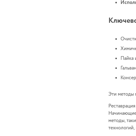
Исполь
Ключево
Очистк
Химиче
Пайка 
Гальва
Консер
Эти методы 
Реставрация
Начинающие 
методы, так
технологий,