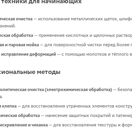
 техники для начинающих
ческая очистка
— использование металлических щеток, шлифо
язнений.
ская обработка
— применение кислотных и щелочных раствор
я и паровая мойка
— для поверхностной чистки перед более 
 исправление деформаций
— с помощью молотков и тёплого в
иональные методы
олитическая очистка (электрохимическая обработка)
— безопа
а.
и клепка
— для восстановления утраченных элементов констру
ническая обработка
— нанесение защитных покрытий и патини
скривление и чеканка
— для восстановления текстуры и фор