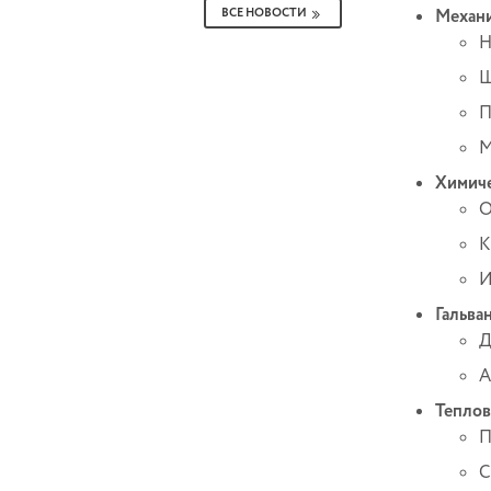
ВСЕ НОВОСТИ
Механи
Н
Ш
П
М
Химиче
О
К
И
Гальва
Д
А
Теплов
П
С