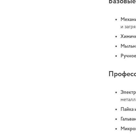
Базовые
Механи
и загр
Химиче
Мыльна
Ручное
Професс
Электр
металл
Пайка 
Гальва
Микрои