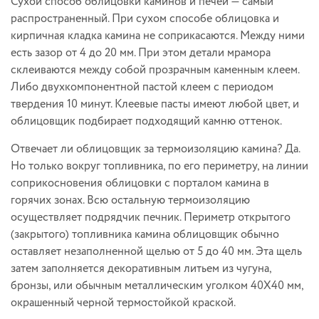
Сухой способ облицовки каминов и печей — самый
распространенный. При сухом способе облицовка и
кирпичная кладка камина не соприкасаются. Между ними
есть зазор от 4 до 20 мм. При этом детали мрамора
склеиваются между собой прозрачным каменным клеем.
Либо двухкомпонентной пастой клеем с периодом
твердения 10 минут. Клеевые пасты имеют любой цвет, и
облицовщик подбирает подходящий камню оттенок.
Отвечает ли облицовщик за термоизоляцию камина? Да.
Но только вокруг топливника, по его периметру, на линии
соприкосновения облицовки с порталом камина в
горячих зонах. Всю остальную термоизоляцию
осуществляет подрядчик печник. Периметр открытого
(закрытого) топливника камина облицовщик обычно
оставляет незаполненной щелью от 5 до 40 мм. Эта щель
затем заполняется декоративным литьем из чугуна,
бронзы, или обычным металлическим уголком 40Х40 мм,
окрашенный черной термостойкой краской.