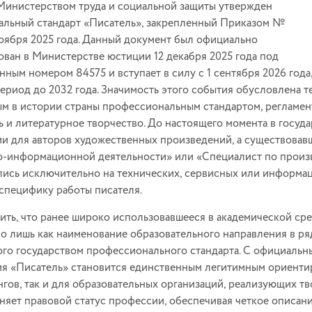
Министерством труда и социальной защиты утвержден
льный стандарт «Писатель», закрепленный Приказом №
ноября 2025 года. Данный документ был официально
ован в Министерстве юстиции 12 декабря 2025 года под
нным номером 84575 и вступает в силу с 1 сентября 2026 года
период до 2032 года. Значимость этого события обусловлена т
м в истории страны профессиональным стандартом, регламе
ь и литературное творчество. До настоящего момента в госу
и для авторов художественных произведений, а существовавш
-информационной деятельности» или «Специалист по произв
ись исключительно на технических, сервисных или информац
специфику работы писателя.
ить, что ранее широко использовавшееся в академической ср
о лишь как наименование образовательного направления в ря
го государством профессионального стандарта. С официальн
я «Писатель» становится единственным легитимным ориентиро
гов, так и для образовательных организаций, реализующих т
няет правовой статус профессии, обеспечивая четкое описан