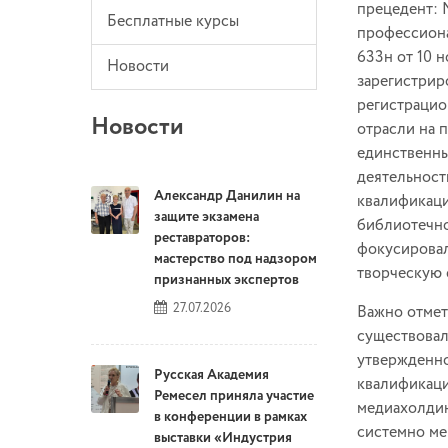
прецедент: 
Бесплатные курсы
профессиона
633н от 10 
Новости
зарегистрир
регистрацио
Новости
отрасли на 
единственны
деятельност
Александр Данилин на
квалификаци
защите экзамена
библиотечно
реставраторов:
фокусировал
мастерство под надзором
творческую 
признанных экспертов
27.07.2026
Важно отмет
существовал
утвержденно
Русская Академия
квалификаци
Ремесел приняла участие
медиахолдин
в конференции в рамках
системно ме
выставки «Индустрия