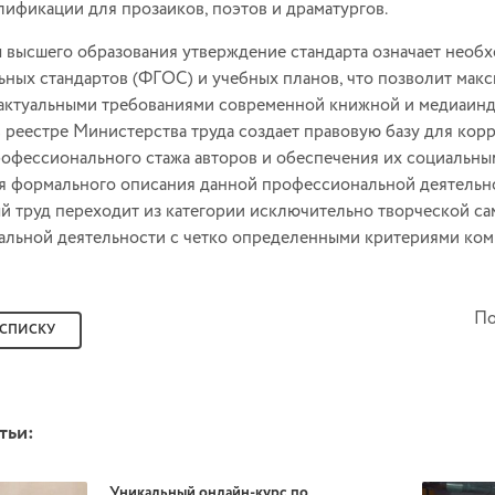
лификации для прозаиков, поэтов и драматургов.
 высшего образования утверждение стандарта означает необ
ьных стандартов (ФГОС) и учебных планов, что позволит мак
 актуальными требованиями современной книжной и медиаинд
 реестре Министерства труда создает правовую базу для ко
офессионального стажа авторов и обеспечения их социальным
ия формального описания данной профессиональной деятельнос
й труд переходит из категории исключительно творческой с
льной деятельности с четко определенными критериями комп
По
 СПИСКУ
тьи:
Уникальный онлайн‑курс по