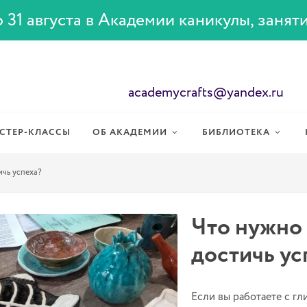
 31 августа в Академии каникулы, занят
academycrafts@yandex.ru
СТЕР-КЛАССЫ
ОБ АКАДЕМИИ
БИБЛИОТЕКА
ичь успеха?
Что нужно 
достичь ус
Если вы работаете с гл