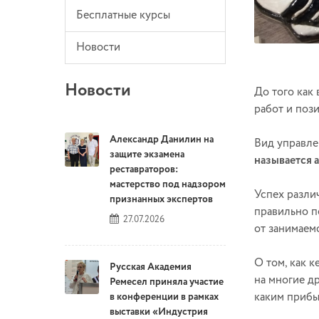
Бесплатные курсы
Новости
Новости
До того как
работ и поз
Александр Данилин на
Вид управле
защите экзамена
называется 
реставраторов:
мастерство под надзором
Успех разли
признанных экспертов
правильно п
27.07.2026
от занимаем
О том, как 
Русская Академия
на многие д
Ремесел приняла участие
каким прибы
в конференции в рамках
выставки «Индустрия