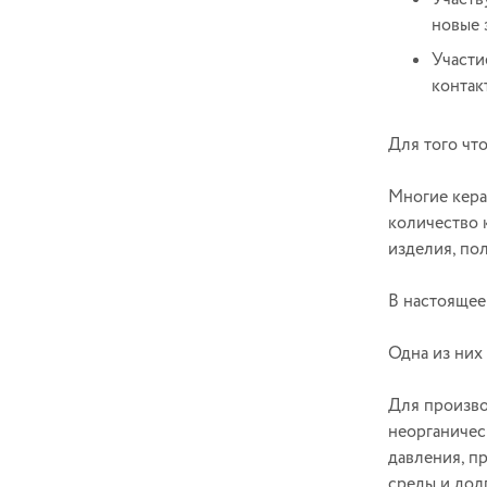
новые 
Участи
контак
Для того чт
Многие кера
количество 
изделия, по
В настоящее
Одна из них
Для произво
неорганичес
давления, п
среды и дол