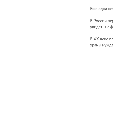
Еще одна не
В России пе
увидеть на 
В ХХ веке п
храмы нужда