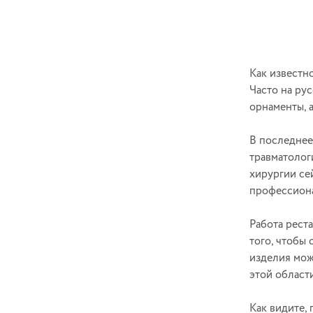
Как известн
Часто на ру
орнаменты, а
В последнее
травматолог
хирургии се
профессион
Работа рест
того, чтобы
изделия мож
этой област
Как видите,