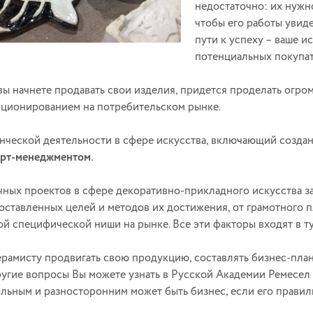
недостаточно: их нужн
чтобы его работы увид
пути к успеху – ваше 
потенциальных покупат
 вы начнете продавать свои изделия, придется проделать огр
иционированием на потребительском рынке.
нческой деятельности в сфере искусства, включающий созда
арт-менеджментом
.
чных проектов в сфере декоративно-прикладного искусства за
оставленных целей и методов их достижения, от грамотного 
ой специфической ниши на рынке. Все эти факторы входят в ту
керамисту продвигать свою продукцию, составлять бизнес-план
ругие вопросы Вы можете узнать в Русской Академии Ремесел
льным и разносторонним может быть бизнес, если его правиль