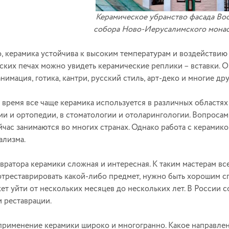
Керамическое убранство фасада Во
собора
Ново-Иерусалимского мона
о, керамика устойчива к высоким температурам и воздействию
сских печах можно увидеть керамические реплики – вставки. 
нимация, готика, кантри, русский стиль, арт-деко и многие дру
 время все чаще керамика используется в различных областя
ии и ортопедии, в стоматологии и отоларингологии. Вопроса
йчас занимаются во многих странах. Однако работа с керамик
ализма.
авратора керамики сложная и интересная. К таким мастерам вс
 отреставрировать какой-либо предмет, нужно быть хорошим 
ет уйти от нескольких месяцев до нескольких лет. В России 
и реставрации.
 применение керамики широко и многогранно. Какое направлен