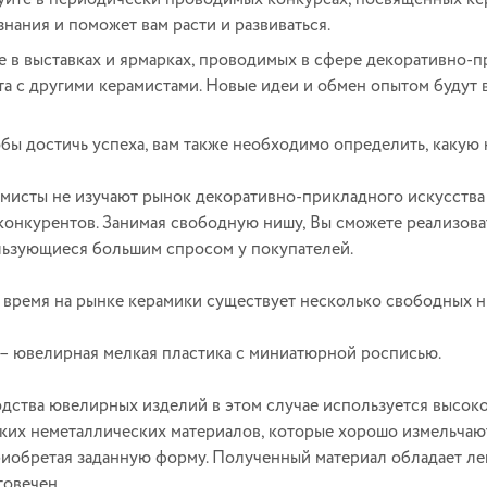
знания и поможет вам расти и развиваться.
е в выставках и ярмарках, проводимых в сфере декоративно-
та с другими керамистами. Новые идеи и обмен опытом будут 
обы достичь успеха, вам также необходимо определить, какую 
мисты не изучают рынок декоративно-прикладного искусства 
конкурентов. Занимая свободную нишу, Вы сможете реализовать
льзующиеся большим спросом у покупателей.
 время на рынке керамики существует несколько свободных н
 – ювелирная мелкая пластика с миниатюрной росписью.
дства ювелирных изделий в этом случае используется высоко
ких неметаллических материалов, которые хорошо измельчаю
риобретая заданную форму. Полученный материал обладает ле
говечен.